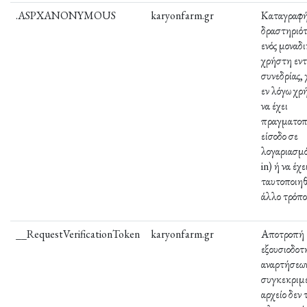
.ASPXANONYMOUS
karyonfarm.gr
Καταγραφή
δραστηριό
ενός μοναδ
χρήστη εντ
συνεδρίας, 
εν λόγω χρ
να έχει
πραγματοπ
είσοδο σε
λογαριασμό
in) ή να έχε
ταυτοποιηθ
άλλο τρόπο
__RequestVerificationToken
karyonfarm.gr
Αποτροπή
εξουσιοδοτ
αναρτήσεων
συγκεκριμ
αρχείο δεν 