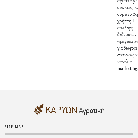
σχετικά με
συσκευή κα
συμπεριφο
χρήστη. Η
συλλογή
δεδομένων
πραγματοπο
για διαφορε
συσκευές κ
κανάλια
marketing
SITE MAP