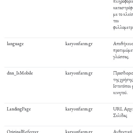
πληροφορίε
καταστρέφ
με το κλεί
του
φυλλομετρ
language
karyonfarm.gr
Αποθήκευσ
προτιμώμε
γλώσσας.
dnn_IsMobile
karyonfarm.gr
Προσδιορι
της χρήσης
Ιστοτόπου
κινητού.
LandingPage
karyonfarm.gr
URL Αρχι
Σελίδας
OriginalReferrer
karyonfarm.gr
Αυθεντικό