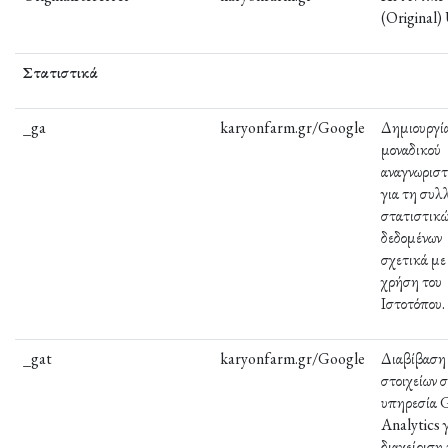
(Original
Στατιστικά
_ga
karyonfarm.gr/Google
Δημιουργί
μοναδικού
αναγνωριστ
για τη συλ
στατιστικ
δεδομένων
σχετικά με
χρήση του
Ιστοτόπου.
_gat
karyonfarm.gr/Google
Διαβίβαση
στοιχείων 
υπηρεσία 
Analytics 
διαχείριση 