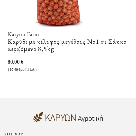
Karyon Farm
Καρύδι με κέλυφος μεγέθους Νο1 σε Σάκκο
αεριζόμενο 8,5kg
80,00 €
( 90,40 €με Φ.Π.Α.)
SITE MAP